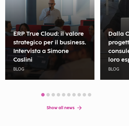
ERP True Cloud: il valore
Dalla 
strategico per il business.
progett
Intervista a Simone
consul
Caslini
loro e
BLOG
BLOG
Show all news