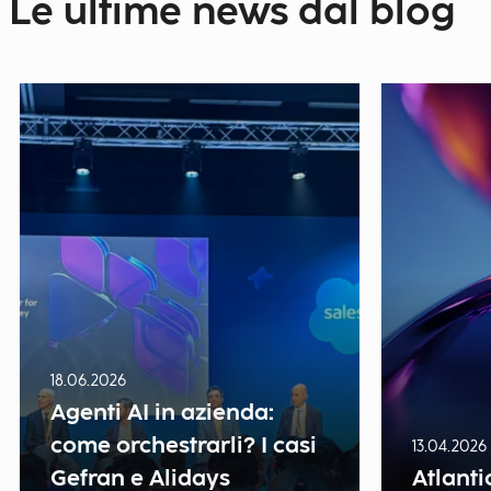
Le ultime news dal blog
18.06.2026
Agenti AI in azienda:
come orchestrarli? I casi
13.04.2026
Gefran e Alidays
Atlanti