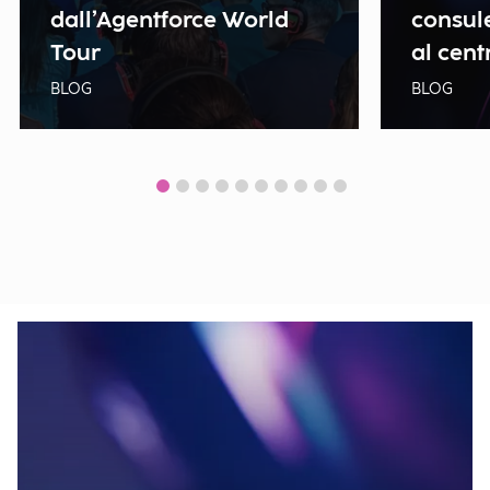
dall’Agentforce World
consule
Tour
al cent
BLOG
BLOG
Show all news