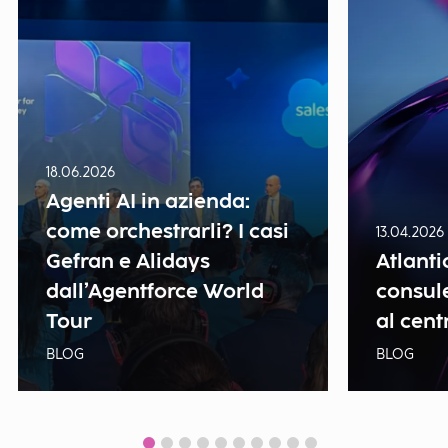
18.06.2026
Agenti AI in azienda:
come orchestrarli? I casi
13.04.2026
Gefran e Alidays
Atlanti
dall’Agentforce World
consule
Tour
al cent
BLOG
BLOG