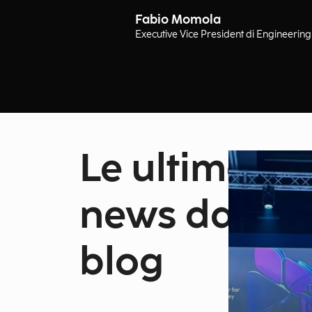
Fabio Momola
Executive Vice President di Engineering
Le ultime
news dal
blog
Show all news