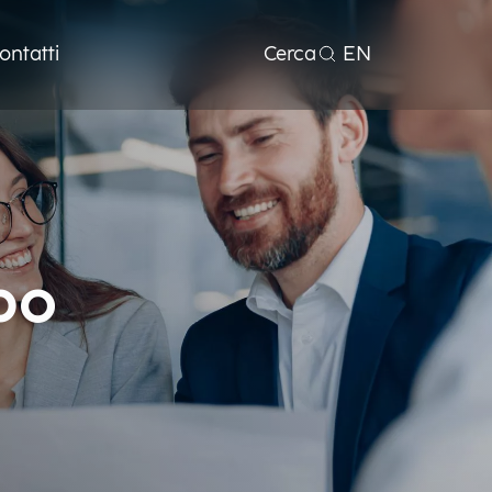
ontatti
Cerca
EN
po