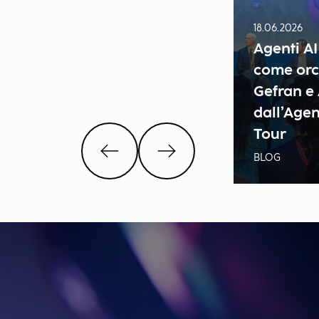
18.06.2026
Agenti AI
come orch
Gefran e
dall’Age
Tour
BLOG