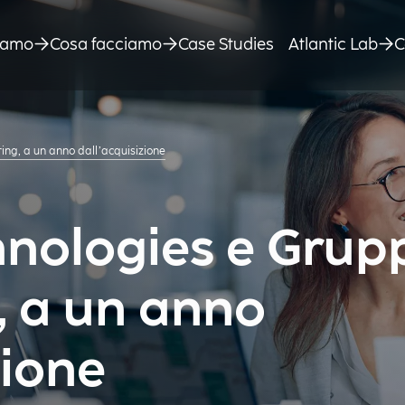
siamo
Cosa facciamo
Case Studies
Atlantic Lab
C
ing, a un anno dall’acquisizione
hnologies e Grup
, a un anno
zione