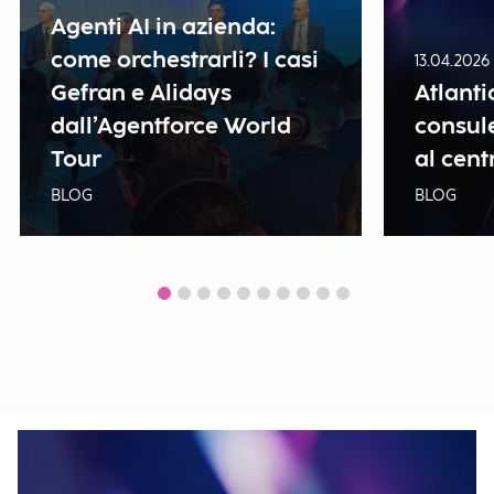
Agenti AI in azienda:
come orchestrarli? I casi
13.04.2026
Gefran e Alidays
Atlanti
dall’Agentforce World
consule
Tour
al cent
BLOG
BLOG
Show all news