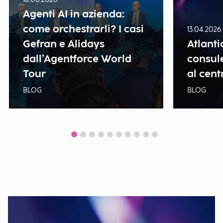
Agenti AI in azienda:
come orchestrarli? I casi
13.04.2026
Gefran e Alidays
Atlanti
dall’Agentforce World
consule
Tour
al cent
BLOG
BLOG
Show all news