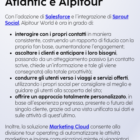
Atlantic e Alpitour
Con l’adozione di
Salesforce
e l’integrazione di
Sprout
Social
, Alpitour World è ora in grado di:
interagire con i propri contatti
in maniera
consistente, costruendo un rapporto di fiducia con la
propria fan base, aumentandone l’engagement;
ascoltare i clienti e anticipare i loro bisogni
,
passando da un atteggiamento passivo (un contatto
scrive, chiede un’informazione e tale gli viene
consegnata) alla totale proattività;
condurre gli utenti verso i viaggi e servizi offerti
,
utilizzando i propri social per consigliare al meglio e
guidare gli utenti alla scoperta del sito;
offrire un approccio totalmente personalizzato
, in
base all’esperienza pregressa, presente o futura del
singolo cliente, grazie ad una vista unificata sui dati e
sulle attività di quest’ultimo.
Inoltre, la soluzione
Marketing Cloud
consente alla
divisione tour operating di automatizzare le attività
marketing e inviare comunicazioni mirate ai viaggiatori.