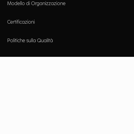
Modello di Organizzazione
Certificazioni
Politiche sulla Qualità
Accessibilità digitale
Contattaci
Lavora con noi
Cookie Policy
Privacy Policy
Informative Privacy
Preferenze Privacy