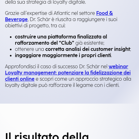
della sua strategia di loyalty digitale.
Grazie all’expertise di Atlantic nel settore
Food &
Beverage
, Dr. Schär è riuscita a raggiungere i suoi
obiettivi di progetto, tra cui:
costruire una piattaforma finalizzata al
rafforzamento del “Club”
già esistente;
ottenere una
corretta analisi dei customer insight
;
ingaggiare maggiormente i propri clienti
.
Approfondisci il caso di successo Dr. Schär nel
webinar
Loyalty management: potenziare la fidelizzazione dei
clienti online
e scopri come un approccio strategico alla
loyalty digitale può rafforzare il legame con i clienti.
Il risultato della