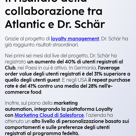
collaborazione tra
Atlantic e Dr. Schär
Grazie al progetto di
loyalty management
, Dr. Schär ha
già raggiunto risultati straordinari.
Nei primi sei mesi dal live del progetto, Dr. Schär ha
registrato
un aumento del 40% di utenti registrati al
Club
, nei Paesi in cui è attivo. In Germania,
l’average
order value degli utenti registrati è del 31% superiore a
quello degli utenti guest
. E negli USA
il repeat purchase
rate è del 41% contro una media del 28% nell’e-
commerce food
.
Inoltre, sul piano della
marketing
automation, integrando la piattaforma Loyalty
con
Marketing Cloud di Salesforce
, l’azienda ha
ottenuto un
alto livello di personalizzazione basato sui
comportamenti e sulle preferenze degli utenti
registrati al programma fedeltà.