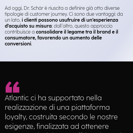
Ad oggi, Dr. Schär è riuscita a definire già otto diverse
tipologie di customer journey. Ci sono due vantaggi: da
un lato,
i clienti possono usufruire di un’esperienza
d’acquisto su misura
; dall’altro, questo approccio
contribuisce a
consolidare il legame tra il brand e il
consumatore, favorendo un aumento delle
conversioni
.
Atlantic ci ha supportato nella
realizzazione di una piattaforma
loyalty, costruita secondo le nostre
esigenze, finalizzata ad ottenere