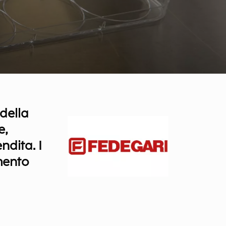
della
e,
ndita. I
mento