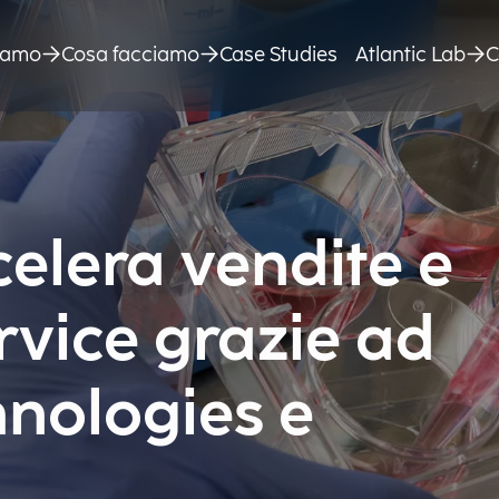
siamo
Cosa facciamo
Case Studies
Atlantic Lab
C
elera vendite e
rvice grazie ad
hnologies e