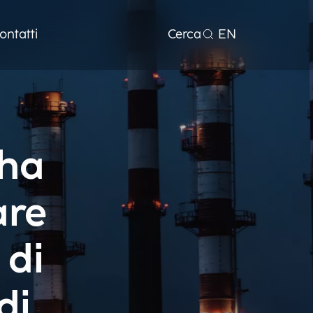
ontatti
Cerca
EN
 ha
are
 di
di