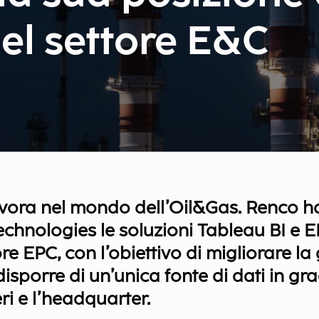
el settore E&C
lavora nel mondo dell’Oil&Gas. Renco h
chnologies le soluzioni Tableau BI e 
ore EPC, con l’obiettivo di migliorare la
isporre di un’unica fonte di dati in gr
ri e l’headquarter.