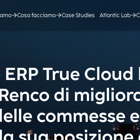
siamo
Cosa facciamo
Case Studies
Atlantic Lab
C
e ERP True Cloud
Renco di miglior
delle commesse e
la sua posizione 