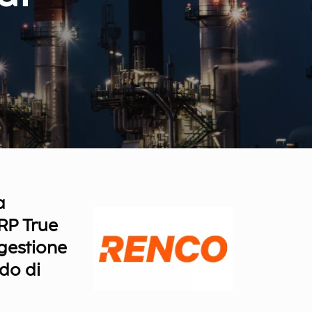
a
ERP True
 gestione
ado di